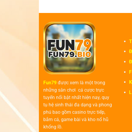
T
Đ
Đ
F
K
Fun79
được xem là một trong
những sân chơi cá cược trực
L
tuyến nổi bật nhất hiện nay, quy
tụ hệ sinh thái đa dạng và phong
phú bao gồm casino trực tiếp,
bắm cá, game bài và kho nổ hũ
khổng lồ.