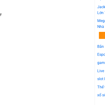
Jack
Lớn 
ầy
Mega
Nhà 
Bắn 
Espo
game
Live
slot
Thể 
xổ s