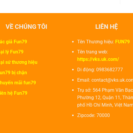
VỀ CHÚNG TÔI
LIÊN HỆ
ác giả Fun79
Tên Thương hiệu:
FUN79
ại lý Fun79
Tên trang web:
https://vks.uk.com/
ại sứ thương hiệu
Di động: 0983682777
un79 bị chặn
Email:
contact@vks.uk.co
huyến mãi fun79
Trụ sở: 564 Phạm Văn Bạc
iên hệ Fun79
Phường 12, Quận 11, Thà
phố Hồ Chí Minh, Việt Na
Zipcode: 70000