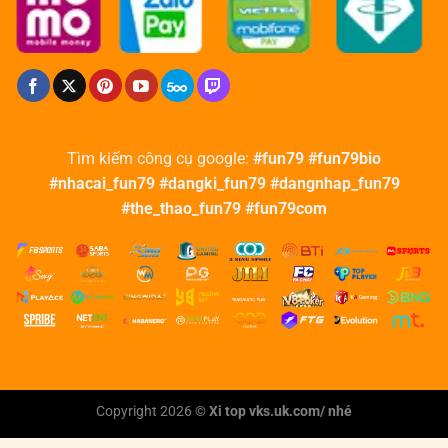
Tìm kiếm công cụ google:
#fun79 #fun79bio
#nhacai_fun79 #dangki_fun79 #dangnhap_fun79
#the_thao_fun79 #fun79com
Copyright 2026 ©
Xi top vks.uk.com/ nhé